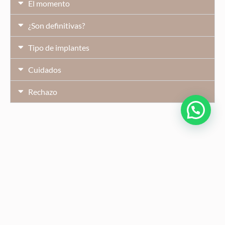
El momento
¿Son definitivas?
Tipo de implantes
Cuidados
Rechazo
Consiste en un tratamiento facial integral, donde no solo
se combinan diferentes técnicas, sino también diferentes
productos (rellenos, generadores de colágenos, etc). Es